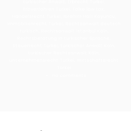
türkischer Anwalt
,
Erbrecht Türkei
,
Erbverfahren Türkei
,
Falke law.tax
,
Handelsrecht Türkei
,
Ibrahim Halil Koyuncu
,
Immobilienrecht Türkei
,
Rechtsanwalt deutsch
türkisch
,
Rechtsanwalt Istanbul Köln
,
Rechtsberatung in türkischer Sprache
,
Steuerrecht Türkei
,
türkischer Anwalt Köln
,
türkischer Rechtsanwalt Köln
,
Unternehmensrecht Türkei
,
Wirtschaftsrecht
Türkei
•
no comments