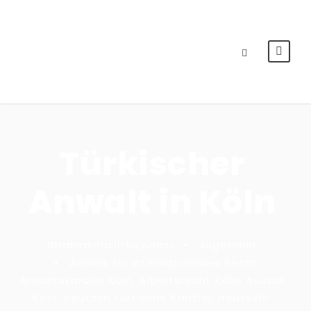
Türkischer
Anwalt in Köln
ibrahim-halil-koyuncu
•
Allgemein
•
Anwalt für internationales Recht
,
Anwaltskanzlei Köln
,
Arbeitsrecht Köln
,
Avukat
Köln
,
deutsch türkische Kanzlei
,
deutsch-