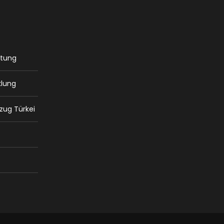
atung
klung
zug Türkei