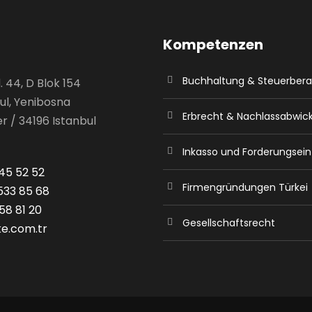
Kompetenzen
Buchhaltung & Steuerber
 44, D Blok 154
ul, Yenibosna
Erbrecht & Nachlassabwic
r / 34196 Istanbul
Inkasso und Forderungsein
45 52 52
Firmengründungen Türkei
533 85 68
58 81 20
Gesellschaftsrecht
ke.com.tr