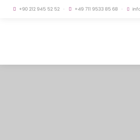
+90 212 945 52 52
·
+49 711 9533 85 68
·
inf