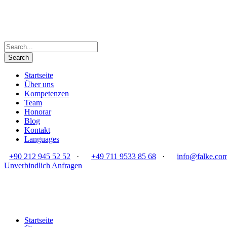
Startseite
Über uns
Kompetenzen
Team
Honorar
Blog
Kontakt
Languages
+90 212 945 52 52
·
+49 711 9533 85 68
·
info@falke.com
Unverbindlich Anfragen
Startseite