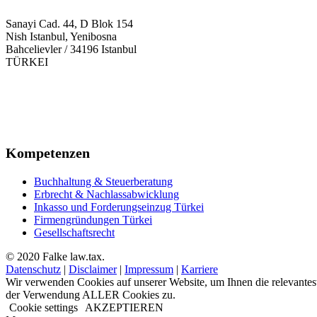
Sanayi Cad. 44, D Blok 154
Nish Istanbul, Yenibosna
Bahcelievler / 34196 Istanbul
TÜRKEI
+90 212 945 52 52
+49 711 9533 85 68
+90 212 558 81 20
info@falke.com.tr
Kompetenzen
Buchhaltung & Steuerberatung
Erbrecht & Nachlassabwicklung
Inkasso und Forderungseinzug Türkei
Firmengründungen Türkei
Gesellschaftsrecht
© 2020 Falke law.tax.
Datenschutz
|
Disclaimer
|
Impressum
|
Karriere
Wir verwenden Cookies auf unserer Website, um Ihnen die relevantes
der Verwendung ALLER Cookies zu.
Cookie settings
AKZEPTIEREN