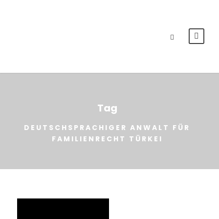
Tag
DEUTSCHSPRACHIGER ANWALT FÜR
FAMILIENRECHT TÜRKEI