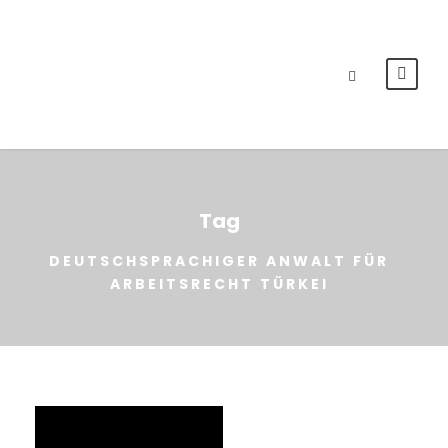
Tag
DEUTSCHSPRACHIGER ANWALT FÜR
ARBEITSRECHT TÜRKEI