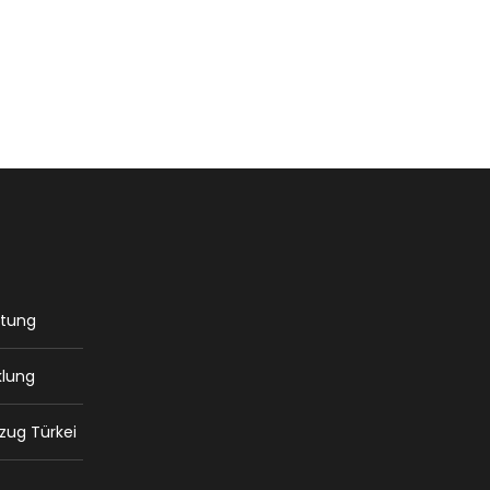
atung
klung
zug Türkei