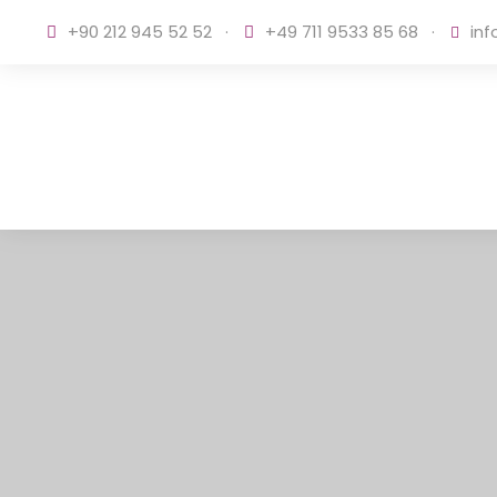
+90 212 945 52 52
·
+49 711 9533 85 68
·
inf