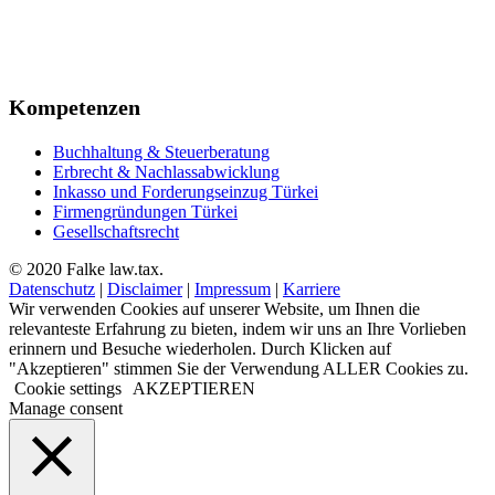
+90 212 945 52 52
+49 711 9533 85 68
+90 212 558 81 20
info@falke.com.tr
Kompetenzen
Buchhaltung & Steuerberatung
Erbrecht & Nachlassabwicklung
Inkasso und Forderungseinzug Türkei
Firmengründungen Türkei
Gesellschaftsrecht
© 2020 Falke law.tax.
Datenschutz
|
Disclaimer
|
Impressum
|
Karriere
Wir verwenden Cookies auf unserer Website, um Ihnen die
relevanteste Erfahrung zu bieten, indem wir uns an Ihre Vorlieben
erinnern und Besuche wiederholen. Durch Klicken auf
"Akzeptieren" stimmen Sie der Verwendung ALLER Cookies zu.
Cookie settings
AKZEPTIEREN
Manage consent