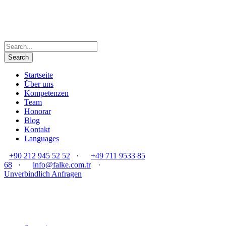
Startseite
Über uns
Kompetenzen
Team
Honorar
Blog
Kontakt
Languages
+90 212 945 52 52
·
+49 711 9533 85
68
·
info@falke.com.tr
·
Unverbindlich Anfragen