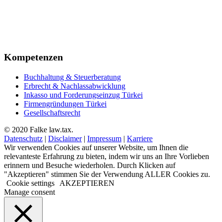
+90 212 945 52 52
+49 711 9533 85 68
+90 212 558 81 20
info@falke.com.tr
Kompetenzen
Buchhaltung & Steuerberatung
Erbrecht & Nachlassabwicklung
Inkasso und Forderungseinzug Türkei
Firmengründungen Türkei
Gesellschaftsrecht
© 2020 Falke law.tax.
Datenschutz
|
Disclaimer
|
Impressum
|
Karriere
Wir verwenden Cookies auf unserer Website, um Ihnen die
relevanteste Erfahrung zu bieten, indem wir uns an Ihre Vorlieben
erinnern und Besuche wiederholen. Durch Klicken auf
"Akzeptieren" stimmen Sie der Verwendung ALLER Cookies zu.
Cookie settings
AKZEPTIEREN
Manage consent