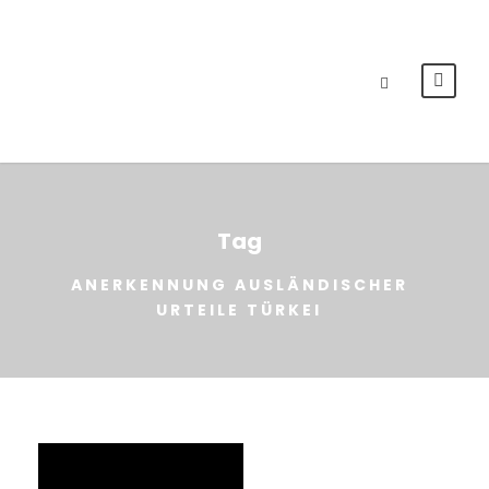
Tag
ANERKENNUNG AUSLÄNDISCHER
URTEILE TÜRKEI