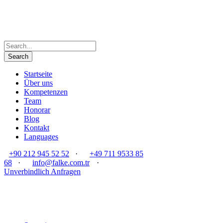
Startseite
Über uns
Kompetenzen
Team
Honorar
Blog
Kontakt
Languages
+90 212 945 52 52
·
+49 711 9533 85
68
·
info@falke.com.tr
·
Unverbindlich Anfragen