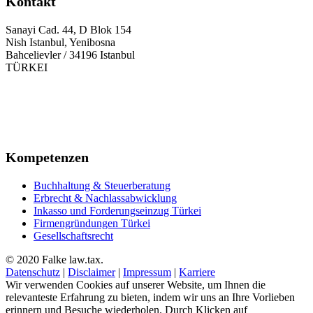
Kontakt
Sanayi Cad. 44, D Blok 154
Nish Istanbul, Yenibosna
Bahcelievler / 34196 Istanbul
TÜRKEI
+90 212 945 52 52
+49 711 9533 85 68
+90 212 558 81 20
info@falke.com.tr
Kompetenzen
Buchhaltung & Steuerberatung
Erbrecht & Nachlassabwicklung
Inkasso und Forderungseinzug Türkei
Firmengründungen Türkei
Gesellschaftsrecht
© 2020 Falke law.tax.
Datenschutz
|
Disclaimer
|
Impressum
|
Karriere
Wir verwenden Cookies auf unserer Website, um Ihnen die
relevanteste Erfahrung zu bieten, indem wir uns an Ihre Vorlieben
erinnern und Besuche wiederholen. Durch Klicken auf